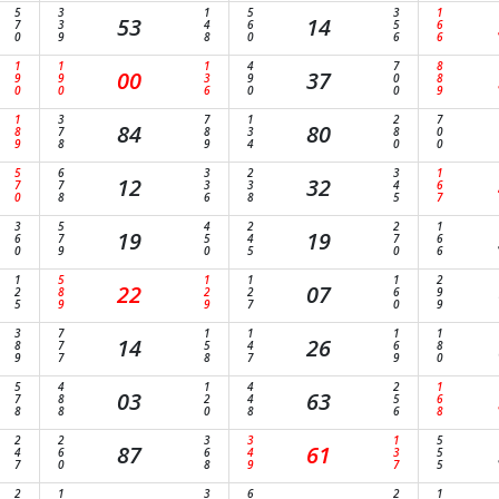
5
3
1
5
3
1
53
14
7
3
4
6
5
6
0
9
8
0
6
6
1
1
1
4
7
8
00
37
9
9
3
9
0
8
0
0
6
0
0
9
1
3
7
1
2
7
84
80
8
7
8
3
8
0
9
8
9
4
0
0
5
6
3
2
3
1
12
32
7
7
3
3
4
6
0
8
6
8
5
7
3
5
4
2
2
1
19
19
6
7
5
4
7
6
0
9
0
5
0
6
1
5
1
1
1
2
22
07
2
8
2
2
6
9
5
9
9
7
0
9
3
7
1
1
1
1
14
26
8
7
5
4
6
8
9
7
8
7
9
0
5
4
1
4
2
1
03
63
7
8
2
4
5
6
8
8
0
8
6
8
2
2
3
3
1
5
87
61
4
6
6
4
3
5
7
0
8
9
7
5
2
1
3
6
2
1