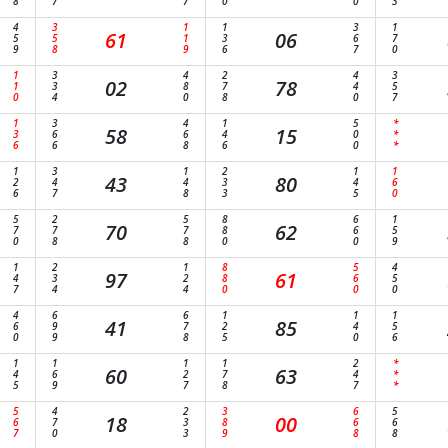
8
7
7
0
0
3
4
3
1
1
3
1
61
06
5
5
1
3
6
7
9
8
9
6
7
0
1
3
4
2
4
3
02
78
1
3
8
7
4
5
0
4
0
8
0
7
1
3
4
1
5
*
58
15
3
6
6
4
0
*
6
6
8
6
0
*
1
3
1
2
1
1
43
80
2
4
4
3
4
6
6
7
8
3
5
0
5
2
5
8
6
1
70
62
7
7
7
8
6
5
0
8
8
0
0
9
1
2
1
8
5
4
97
61
4
3
2
8
6
5
7
4
4
0
0
0
4
6
6
1
1
1
41
85
6
9
7
2
4
5
0
9
8
5
0
6
1
1
1
1
2
*
60
63
4
6
2
7
4
*
5
9
7
8
7
*
5
4
2
3
6
5
18
00
6
7
3
8
6
6
7
0
3
9
8
8