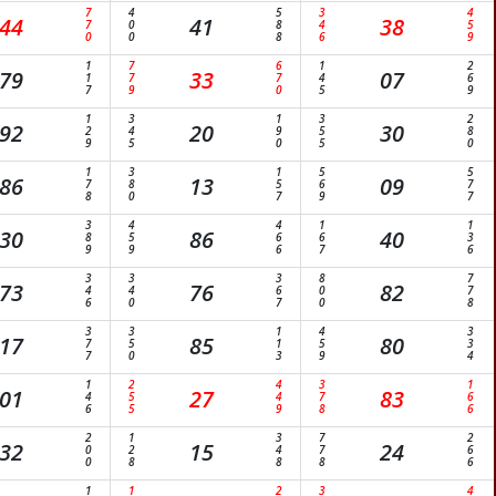
7
4
5
3
4
44
41
38
7
0
8
4
5
0
0
8
6
9
1
7
6
1
2
79
33
07
1
7
7
4
6
7
9
0
5
9
1
3
1
3
2
92
20
30
2
4
9
5
8
9
5
0
5
0
1
3
1
5
5
86
13
09
7
8
5
6
7
8
0
7
9
7
3
4
4
1
1
30
86
40
8
5
6
6
3
9
9
6
7
6
3
3
3
8
7
73
76
82
4
4
6
0
7
6
0
7
0
8
3
3
1
4
3
17
85
80
7
5
1
5
3
7
0
3
9
4
1
2
4
3
1
01
27
83
4
5
4
7
6
6
5
9
8
6
2
1
3
7
2
32
15
24
0
2
4
7
6
0
8
8
8
6
1
1
2
3
4