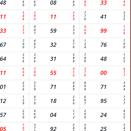
48
08
33
6
6
6
8
9
0
0
9
9
0
5
2
3
7
3
11
11
41
8
9
9
7
3
8
0
9
0
5
3
4
3
4
1
33
59
99
3
4
3
6
2
7
7
3
9
6
7
4
5
1
7
67
32
76
0
4
7
2
9
0
5
0
4
0
3
3
5
7
1
64
31
48
5
4
8
8
2
6
6
8
9
5
6
7
4
3
6
11
55
00
6
8
5
7
7
9
0
6
0
7
2
3
4
8
3
01
71
71
3
5
8
9
4
6
9
9
0
4
1
4
2
6
1
12
18
95
2
7
6
6
7
9
0
0
7
7
2
4
1
2
4
57
04
24
5
6
1
0
5
0
0
2
0
5
7
3
5
5
3
05
92
25
9
7
8
8
4