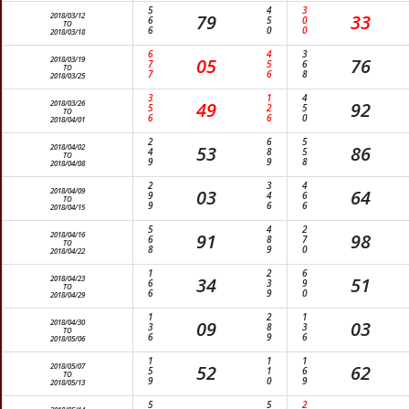
5
4
3
2018/03/12
79
33
6
5
0
TO
6
0
0
2018/03/18
6
4
3
2018/03/19
05
76
7
5
6
TO
7
6
8
2018/03/25
3
1
4
2018/03/26
49
92
5
2
5
TO
6
6
0
2018/04/01
2
6
5
2018/04/02
53
86
4
8
5
TO
9
9
8
2018/04/08
2
3
4
2018/04/09
03
64
9
4
6
TO
9
6
6
2018/04/15
5
4
2
2018/04/16
91
98
6
8
7
TO
8
9
0
2018/04/22
1
2
6
2018/04/23
34
51
6
3
9
TO
6
9
0
2018/04/29
1
2
1
2018/04/30
09
03
3
8
3
TO
6
9
6
2018/05/06
1
1
1
2018/05/07
52
62
5
1
6
TO
9
0
9
2018/05/13
5
5
2